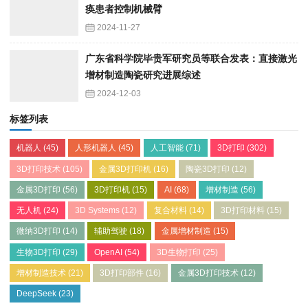
痪患者控制机械臂
2024-11-27
广东省科学院毕贵军研究员等联合发表：直接激光
增材制造陶瓷研究进展综述
2024-12-03
标签列表
机器人
(45)
人形机器人
(45)
人工智能
(71)
3D打印
(302)
3D打印技术
(105)
金属3D打印机
(16)
陶瓷3D打印
(12)
金属3D打印
(56)
3D打印机
(15)
AI
(68)
增材制造
(56)
无人机
(24)
3D Systems
(12)
复合材料
(14)
3D打印材料
(15)
微纳3D打印
(14)
辅助驾驶
(18)
金属增材制造
(15)
生物3D打印
(29)
OpenAI
(54)
3D生物打印
(25)
增材制造技术
(21)
3D打印部件
(16)
金属3D打印技术
(12)
DeepSeek
(23)