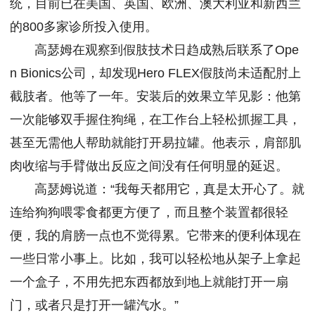
统，目前已在美国、英国、欧洲、澳大利亚和新西兰
的800多家诊所投入使用。
高瑟姆在观察到假肢技术日趋成熟后联系了Ope
n Bionics公司，却发现Hero FLEX假肢尚未适配肘上
截肢者。他等了一年。安装后的效果立竿见影：他第
一次能够双手握住狗绳，在工作台上轻松抓握工具，
甚至无需他人帮助就能打开易拉罐。他表示，肩部肌
肉收缩与手臂做出反应之间没有任何明显的延迟。
高瑟姆说道：“我每天都用它，真是太开心了。就
连给狗狗喂零食都更方便了，而且整个装置都很轻
便，我的肩膀一点也不觉得累。它带来的便利体现在
一些日常小事上。比如，我可以轻松地从架子上拿起
一个盒子，不用先把东西都放到地上就能打开一扇
门，或者只是打开一罐汽水。”