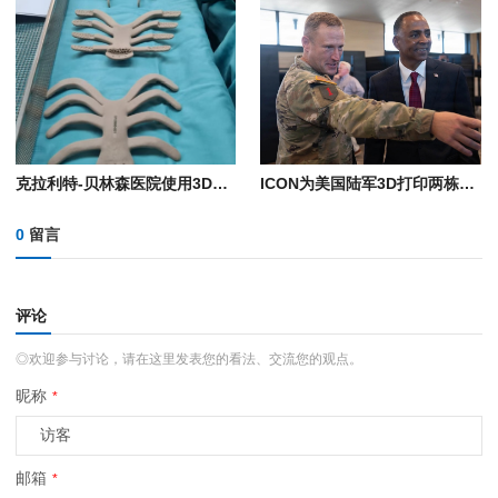
克拉利特-贝林森医院使用3D打印PEKK植入物为患者重建胸壁
ICON为美国陆军3D打印两栋营房
0
留言
评论
◎欢迎参与讨论，请在这里发表您的看法、交流您的观点。
昵称
*
邮箱
*