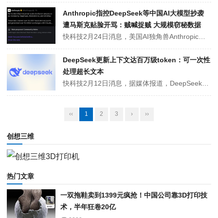
Anthropic指控DeepSeek等中国AI大模型抄袭
遭马斯克贴脸开骂：贼喊捉贼 大规模窃秘数据
快科技2月24日消息，美国AI独角兽Anthropic发布声明，指控中国三家头部大模型企业DeepSeek、Moonshot AI（月之暗面Kimi）和MiniMax，对其Claude模型实施工业规模的蒸馏攻击，引发行业轩然大波。而马斯克的即时反击，更让这场纷争迅速升级。Anthropic指控DeepSeek...
DeepSeek更新上下文达百万级token：可一次性
处理超长文本
快科技2月12日消息，据媒体报道，DeepSeek近日在网页端及APP端完成版本更新，正式将上下文窗口扩展至1M（百万） Token，迎来对话容量的显著跃升。相较于去年8月发布的DeepSeek V3.1所支持的128K上下文，新实装模型的上下文能力较两个月前更新的V3.2提升达八倍。网友实测显示，DeepS...
‹‹
1
2
3
›
››
创想三维
热门文章
一双拖鞋卖到1399元疯抢！中国公司靠3D打印技
术，半年狂卷20亿