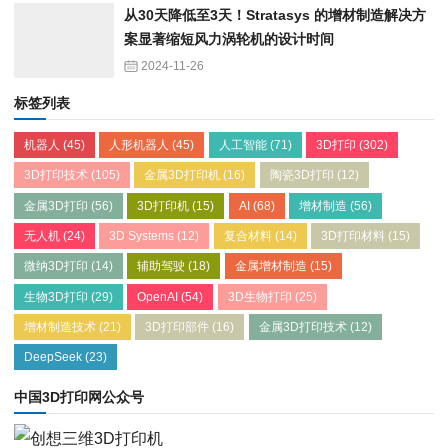
从30天降低至3天！Stratasys 的增材制造解决方
案显著缩短风力涡轮机的设计时间
2024-11-26
标签列表
机器人
(45)
人形机器人
(45)
人工智能
(71)
3D打印
(302)
3D打印技术
(105)
金属3D打印机
(16)
陶瓷3D打印
(12)
金属3D打印
(56)
3D打印机
(15)
AI
(68)
增材制造
(56)
无人机
(24)
3D Systems
(12)
复合材料
(14)
3D打印材料
(15)
微纳3D打印
(14)
辅助驾驶
(18)
金属增材制造
(15)
生物3D打印
(29)
OpenAI
(54)
3D生物打印
(25)
增材制造技术
(21)
3D打印部件
(16)
金属3D打印技术
(12)
DeepSeek
(23)
中国3D打印网公众号