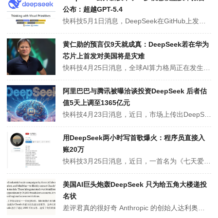
公布：超越GPT-5.4
快科技5月1日消息，DeepSeek在GitHub上发布了多模态推理模型及技术报告，题为《Thinking with Visual Primitives（以视觉原语思考）》。该模型基于DeepSeek V4-Flash（284B总参数、推理时激活13B的MoE架构）构建，提出了一种全新的多模态推理范式。Dee...
黄仁勋的预言仅9天就成真：DeepSeek若在华为
芯片上首发对美国将是灾难
快科技4月25日消息，全球AI算力格局正在发生深刻巨变。备受瞩目的DeepSeek V4大模型正式发布，出人意料的是，它并未首选英伟达的硬件，而是在华为昇腾芯片上率先亮相。华为昇腾CANN官方日前通过直播宣布，DeepSeek V4已在昇腾平台上完成首发。这一标志性事件意味着国产最强模型与国产自主算力的组合已...
阿里巴巴与腾讯被曝洽谈投资DeepSeek 后者估
值5天上调至1365亿元
快科技4月23日消息，近日，市场上传出DeepSeek将融资的消息！据科技媒体The Information援引四位知情人士的消息透露，阿里巴巴和腾讯控股正在洽谈投资DeepSeek。其中一位知情人士透露，DeepSeek的目标估值已从最初的至少100亿美元上调至逾200亿美元（约合人民币1365亿元）。不过...
用DeepSeek两小时写首歌爆火：程序员直接入
账20万
快科技3月25日消息，近日，一首名为《七天爱人》的歌曲在网络上引发了广泛关注。令人意外的是，这首歌的创作者Yapie并非职业音乐人，而是一名程序员。据了解，Yapie仅用了2小时时间，通过DeepSeek辅助创作，便完成了这首AI歌曲。而在短短两周内，这首歌就为他带来了高达五位数的版权收益。目前，Yapie正...
美国AI巨头炮轰DeepSeek 只为给五角大楼递投
名状
差评君真的很好奇 Anthropic 的创始人达利奥到底经历了什么。这家公司怎么能这么有活。前两天，这家号称和 OpenAI 齐名的世界顶级 AI 公司，突然发了一份“讨贼檄文”。在报告里，它指责 DeepSeek、月之暗面和 MiniMax 这三家中国头部 AI 公司，说它们正在通过“蒸馏”的方式对 Cla...