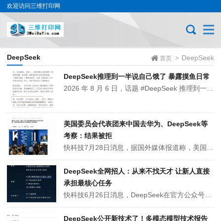
欢迎访问三维打印网
DeepSeek
DeepSeek
>
首页
DeepSeek推理到一半说自己饿了 暴露摸鱼日常
2026 年 8 月 6 日，话题 #DeepSeek 推理到一半说自己饿了 #登上社交平台热搜。有网友晒出 DeepSeek 深度思考模式下的推理过程，AI 在正经分析问题的中途突然走神惦记午饭，引发热议。DeepSeek推理到一半说自己饿了 暴露摸鱼日常事件起源于一位网友分享的猜人物游戏对话。在专家模式的...
美国委员会代表团来中国去华为、DeepSeek等
考察：结果被拒
快科技7月28日消息，据国外媒体报道称，美国下属的美中经济与安全审查委员会组织代表团来到中国访问，提出要进入华为、腾讯、阿里巴巴、百度和DeepSeek等多家头部科技企业开展所谓的实地考察，最后被各家企业集体拒绝，代表团相关人员甚至对自己吃了闭门羹的结果表现出难以理解的震惊态度。相关报道明确提到，2026年7...
DeepSeek全网招人：从来不找天才 让新人直接
承担最核心任务
快科技6月26日消息，DeepSeek在官方公众号放出大规模招聘公告，计划把所有部门人员规模扩充一倍，大量岗位开放招人，实习和全职岗位全都接收。这家公司主攻通用人工智能研发，觉得现在正是行业发展的关键阶段，希望招更多人一起跟进技术发展，亲身参与行业变革。和很多企业招人思路不一样，他们不执着于找天赋顶尖的天才，...
DeepSeek公开新技术了！多模态模型技术报告