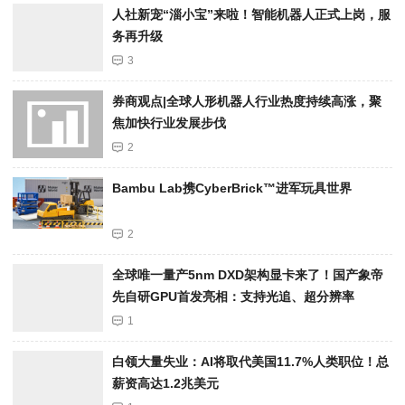
人社新宠“淄小宝”来啦！智能机器人正式上岗，服
务再升级
3
券商观点|全球人形机器人行业热度持续高涨，聚
焦加快行业发展步伐
2
Bambu Lab携Cyber​​Brick™进军玩具世界
2
全球唯一量产5nm DXD架构显卡来了！国产象帝
先自研GPU首发亮相：支持光追、超分辨率
1
白领大量失业：AI将取代美国11.7%人类职位！总
薪资高达1.2兆美元