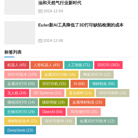
油和天然气行业新时代
2024-12-04
Euler新AI工具降低了3D打印缺陷检测的成本
2024-12-06
标签列表
机器人
(45)
人形机器人
(45)
人工智能
(71)
3D打印
(302)
3D打印技术
(105)
金属3D打印机
(16)
陶瓷3D打印
(12)
金属3D打印
(56)
3D打印机
(15)
AI
(68)
增材制造
(56)
无人机
(24)
3D Systems
(12)
复合材料
(14)
3D打印材料
(15)
微纳3D打印
(14)
辅助驾驶
(18)
金属增材制造
(15)
生物3D打印
(29)
OpenAI
(54)
3D生物打印
(25)
增材制造技术
(21)
3D打印部件
(16)
金属3D打印技术
(12)
DeepSeek
(23)