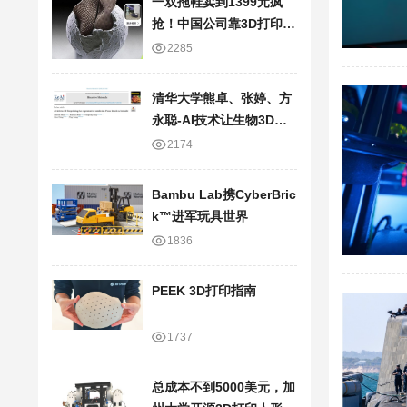
一双拖鞋卖到1399元疯
抢！中国公司靠3D打印技
术，半年狂卷20亿
2285
清华大学熊卓、张婷、方
永聪-AI技术让生物3D打
印走向临床应用
2174
Bambu Lab携Cyber​​Bric
k™进军玩具世界
1836
PEEK 3D打印指南
1737
总成本不到5000美元，加