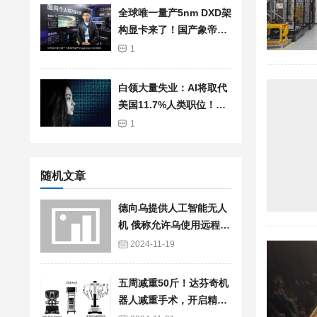
全球唯一量产5nm DXD架
构显卡来了！国产象帝先
自研GPU首发亮相：支持
1
光追、超分辨率
白领大量失业：AI将取代
美国11.7%人类职位！总
薪资高达1.2兆美元
1
随机文章
德向乌提供人工智能无人
机 俄称允许乌使用远程武
器将致局势升级
2024-11-19
五周减重50斤！达芬奇机
器人减重手术，开启精准