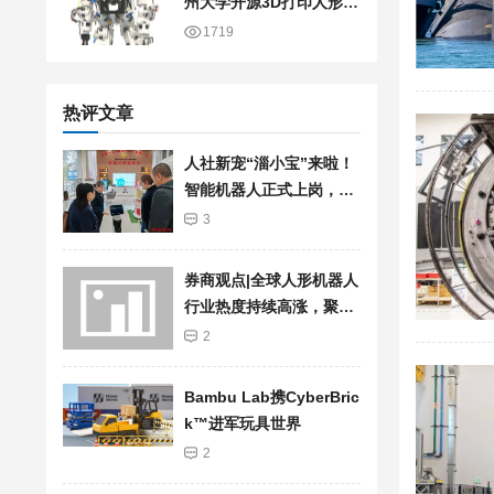
州大学开源3D打印人形机
器人
1719
热评文章
人社新宠“淄小宝”来啦！
智能机器人正式上岗，服
务再升级
3
券商观点|全球人形机器人
行业热度持续高涨，聚焦
加快行业发展步伐
2
Bambu Lab携Cyber​​Bric
k™进军玩具世界
2