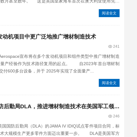
要数月甚至数年。 这是英国皇家海军首次在澳大利亚使用先进
阅读全文
在主要发动机项目中更广泛地推广增材制造技术
241
Aerospace宣布将在多个发动机项目和组件类型中推广增材制造
的量产经验作为技术路径复用的起点。 自2023年首台增材制
600多台设备，并于 2025年实现了全面量产...
阅读全文
Nikon AM Synergy携手美国国防后勤局DLA，推进增材制造技术在美国军工领域落地应
246
 已获得美国国防后勤局（DLA）的JAMA IV IDIQ试点零件项目合同，标
术大规模生产更多零件方面迈出重要一步。 DLA是美国军方