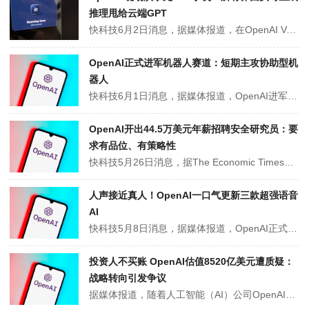
推理甩给云端GPT
快科技6月2日消息，据媒体报道，在OpenAI Voice Hack Night活动上，一支团队现场展示了一款为手机打造的“Agentic操作系统”原型。演示中的所有界面均为“即时生成”，无需调用任何传统App。其核心设计理念被概括为“UI即系统”：手机上不再安装常规应用，界面由端侧本地模型实时生成（on t...
OpenAI正式进军机器人赛道：短期主攻协助型机
器人
快科技6月1日消息，据媒体报道，OpenAI进军实体机器人赛道，组建OpenAI Robotics事业部。由世界模拟项目升级而来的这支新团队，正从软件AI向具身智能全面拓展，试图用大模型能力连接物理世界。OpenAI CEO山姆·奥特曼（Sam Altman）6月1日在社交平台发布招聘信息，寻找全栈硬件、运营...
OpenAI开出44.5万美元年薪招聘安全研究员：要
求有品位、有策略性
快科技5月26日消息，据The Economic Times报道，OpenAI近期发布了一则安全研究员招聘启事，年薪高达29.5万至44.5万美元，旨在寻找“具备强大技术执行力的人才，以支持递归式自我改进的准备工作”。招聘中特别注明：“这一岗位尤其需要良好的品位与策略判断。”OpenAI这一独特的措辞，恰恰反...
人声接近真人！OpenAI一口气更新三款超强语音
AI
快科技5月8日消息，据媒体报道，OpenAI正式宣布对其实时API接口进行重大升级，一次性推出三款全新高阶语音智能模型，全面强化AI在实时听觉、口语交互、翻译与转录方面的能力，并大幅降低企业开发智能语音应用的技术门槛。本次更新的核心产品包括：GPT-Realtime-2、实时翻译模型以及实时转写模型。其中，G...
投资人不买账 OpenAI估值8520亿美元遭质疑：
战略转向引发争议
据媒体报道，随着人工智能（AI）公司OpenAI将重心转向企业市场，其高达8520亿美元的估值正受到自身投资者日益严格的审视。今年3月31日，OpenAI宣布完成新一轮融资，获得1220亿美元承诺资本，投后估值达到8520亿美元。投资方包括软银、亚马逊、英伟达、Andreessen Horowitz、红杉资本...