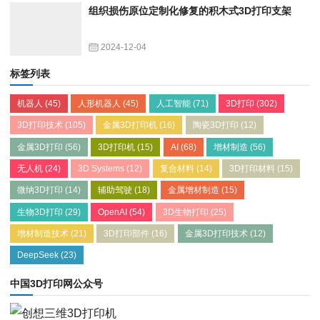
组织损伤原位定制化修复的积木式3D打印支架
2024-12-04
标签列表
机器人
(45)
人形机器人
(45)
人工智能
(71)
3D打印
(302)
3D打印技术
(105)
金属3D打印机
(16)
陶瓷3D打印
(12)
金属3D打印
(56)
3D打印机
(15)
AI
(68)
增材制造
(56)
无人机
(24)
3D Systems
(12)
复合材料
(14)
3D打印材料
(15)
微纳3D打印
(14)
辅助驾驶
(18)
金属增材制造
(15)
生物3D打印
(29)
OpenAI
(54)
3D生物打印
(25)
增材制造技术
(21)
3D打印部件
(16)
金属3D打印技术
(12)
DeepSeek
(23)
中国3D打印网公众号