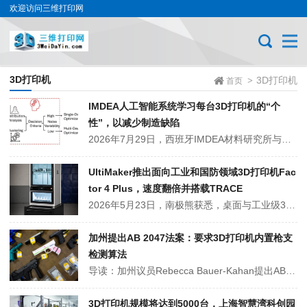
欢迎访问三维打印网
3D打印机
3D打印机
>
首页
IMDEA人工智能系统学习每台3D打印机的“个
性”，以减少制造缺陷
2026年7月29日，西班牙IMDEA材料研究所与美国劳伦斯伯克利国家实验室合作开发了一种算法，可检测看似相同的3D打印机之间隐藏的行为差异，并自动决定如何纠正。△相关研究已发表在《Advanced Engineering Informatics》期刊上，研究题目为“针对名义上相同的制造和测量系统，针对高吞吐...
UltiMaker推出面向工业和国防领域3D打印机Fac
tor 4 Plus，速度翻倍并搭载TRACE
2026年5月23日，南极熊获悉，桌面与工业级3D打印系统制造商UltiMaker发布了Factor 4 Plus，一款面向制造业和国防领域连续生产的工业级3D打印平台。Factor 4 Plus是标准版Factor 4的升级型号，打印速度提升至两倍，主打定制夹具、工装和耐用型备件的批量生产。支持的材...
加州提出AB 2047法案：要求3D打印机内置枪支
检测算法
导读：加州议员Rebecca Bauer-Kahan提出AB 2047法案，要求所有在加州销售的3D打印机配备枪支检测算法，防止制造"幽灵枪"。据统计，2020-2024年间3D打印枪支查获增加了1000%。 2026年2月19日，加州议员Rebecca Bauer-Kahan（D-Orinda）联...
3D打印机规模将达到5000台，上海智慧湾科创园