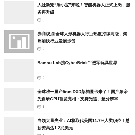
人社新宠“淄小宝”来啦！智能机器人正式上岗，服
务再升级
3
券商观点|全球人形机器人行业热度持续高涨，聚
焦加快行业发展步伐
2
Bambu Lab携Cyber​​Brick™进军玩具世界
2
全球唯一量产5nm DXD架构显卡来了！国产象帝
先自研GPU首发亮相：支持光追、超分辨率
1
白领大量失业：AI将取代美国11.7%人类职位！总
薪资高达1.2兆美元