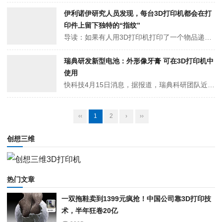
伊利诺伊研究人员发现，每台3D打印机都会在打
印件上留下独特的“指纹”
导读：如果有人用3D打印机打印了一个物品递给你，你有多大把握能准确说出这是什么型号的3D 打印机打印的？如果不靠猜测，我们或许根本无法确定是哪台机器打印的。△四个3D打印部件由四台不同的打印机打印而成。AI可以确定每个部件的来源设备2025年5月28日，伊利诺伊大学的研究人员利用人工智能技术开发了一种可以准确...
瑞典研发新型电池：外形像牙膏 可在3D打印机中
使用
快科技4月15日消息，据报道，瑞典科研团队近日取得突破性进展，成功开发出全球首款可塑形流体电池。这项发表在《先进材料》期刊上的研究成果。研究团队通过将电极材料转化为液态形式，创造出质地类似牙膏的新型电池，为柔性电子设备的发展开辟了全新路径。与传统刚性电池不同，这种创新电池采用共轭聚合物和造纸废料木质素作为导电...
‹‹
1
2
›
››
创想三维
热门文章
一双拖鞋卖到1399元疯抢！中国公司靠3D打印技
术，半年狂卷20亿