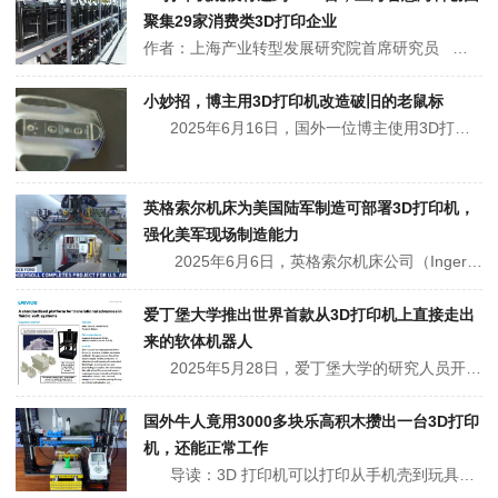
聚集29家消费类3D打印企业
作者：上海产业转型发展研究院首席研究员 位于上海北外环内侧的智慧湾科创园，从2024年10月18日第一家3D打印制造企业入驻，至今不到一年时间，已有29家集设计、制造、销售于一体的消费类3D打印企业集聚于此。在一排排整齐的机架上，排列着三千余台3D打印机，它们根据不同企业的技术擅长和市...
小妙招，博主用3D打印机改造破旧的老鼠标
2025年6月16日，国外一位博主使用3D打印机来改造自己破旧的鼠标。这是一款使用了好几年的罗技MX Master 2S，现在性能依然不错，但随着时间的推移，底部原本的滑行脚贴已经磨损变薄，开始剥落。这使得鼠标在桌面和鼠标垫上难以顺畅滑动。买新鼠标感觉很浪费，...
英格索尔机床为美国陆军制造可部署3D打印机，
强化美军现场制造能力
2025年6月6日，英格索尔机床公司（Ingersoll Machine Tools）宣布，已成功向美国陆军工程兵团交付一套集成式工厂系统。这一系统将部署于伊利诺伊州，旨在为美军提供灵活、高效的现场制造能力，满足前线对定制硬件的迫切需求。△英格索尔机床公司...
爱丁堡大学推出世界首款从3D打印机上直接走出
来的软体机器人
2025年5月28日，爱丁堡大学的研究人员开发出了世界上首款能够立即行走的软体机器人，由低成本定制的3D打印平台生产。开源的平台有望帮助克服软体机器人系统在设计、制造和应用方面长期存在的障碍。这项创新技术由爱丁堡大学机器人与自主系统博士培训中心的博...
国外牛人竟用3000多块乐高积木攒出一台3D打印
机，还能正常工作
导读：3D 打印机可以打印从手机壳到玩具的各种物品，越来越受到玩家的欢迎。 2025年5月28日，国外有一位天才将3D打印技术推向了全新领域 —— 他使用标准的乐高积木打造了一台能正常工作...