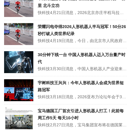
里 北斗立功
快科技4月21日消息，2026北京亦庄半程马拉松暨人形机器人半程马拉松在4月19日顺利开跑，今年的机器人不用人工遥控，能自己跑完21公里全程，背后主要靠北斗时空智能装备支持。和去年相比，今年的机器人进步特别大。上一届比赛，大部分机器人都要技术人员跟在旁边遥控操作。今年超过三分之二的赛队都用上了北斗相关套件，直...
荣耀闪电夺得2026人形机器人半马冠军！50分26
秒打破人类世界纪录
快科技4月19日消息，今日，由北京市人民政府、中央广播电视总台等联合主办的2026人形机器人半程马拉松鸣枪开跑。据北京亦庄公众号消息，齐天大圣队的“闪电”机器人以50分26秒（净用时）的成绩（人类半程马拉松世界纪录为56分42秒）夺得冠军，成为手机终端厂商中首个在该赛事夺冠的品牌。荣耀闪电夺得2026人形机器...
30分钟下线一台 中国人形机器人迈入万台量产时
代
快科技3月30日消息，中国人形机器人产业迎来规模化量产的关键突破。全国首条年产能达万台级别的人形机器人自动化生产线昨日在广东正式启用，标志着我国该产业率先迈入大规模量产新阶段。这条重磅产线由东方精工与乐聚机器人联合打造，年产能成功突破万台，实现每30分钟就有一台人形机器人下线，高效的生产节奏展现出强劲的工业化...
宇树科技王兴兴：今年人形机器人会成为世界短
路冠军
快科技3月18日消息，2026亚布力论坛年会于3月17日-19日在黑龙江亚布力举办。在年会的开幕演讲环节，论坛新一届理事、宇树科技创始人王兴兴上台发表演讲。王兴兴在演讲时提到，虽然现在百米比赛中机器人跑不过人，但是预计今年年中全球，特别是中国的机器人应该会跑得比人还快，“比博尔特更快一些”，百米冲刺的速度应该...
宝马德国工厂首次引进人形机器人打工！此前每
周工作5天 每天10小时
快科技2月27日消息，宝马集团宣布将在德国莱比锡工厂部署人形机器人，这是其首次在欧洲生产体系中引入此类具身智能技术。宝马德国工厂首次引进人形机器人打工！此前每周工作5天 每天10小时该项目旨在将类人机器人技术整合进现有的汽车批量生产中，并探索电池和零部件生产的进一步应用。宝马德国工厂首次引进人形机器人打工！此...