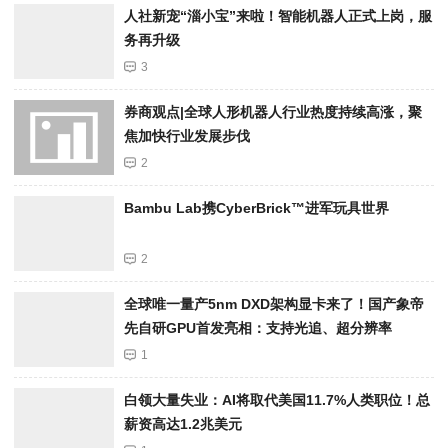
人社新宠“淄小宝”来啦！智能机器人正式上岗，服
务再升级
3
券商观点|全球人形机器人行业热度持续高涨，聚
焦加快行业发展步伐
2
Bambu Lab携Cyber​​Brick™进军玩具世界
2
全球唯一量产5nm DXD架构显卡来了！国产象帝
先自研GPU首发亮相：支持光追、超分辨率
1
白领大量失业：AI将取代美国11.7%人类职位！总
薪资高达1.2兆美元