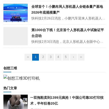
全球首个！小鹏布局人形机器人全链条量产基地
2026年底规模量产
快科技2月26日消息，小鹏汽车迎来人形机器人产业化关键节点，其布局的行业首个人形机器人全链条量产基地作为广州天河区重点项目亮相广州市高质量发展大会。同日，基地落地的广棠科创城具身智能产业园正式开工，小鹏与天河区政府签署战略合作框架协议，政企携手推动具身智能产业发展。该量产基地总建筑面积约11万平方米，按高标准...
第1000台下线！北京首个人形机器人中试验证平
台启动
快科技2月3日消息，北京人形机器人创新中心中试验证平台近日在北京经济技术开发区（北京亦庄）正式启动，现场同步下线了第1000台客户定制化人形机器人样机。这也是北京市首个专注人形机器人领域的中试验证平台。据了解，该平台占地9700平方米，于2025年建成投产，面向产业链上下游企业、高校、科研院所等单位开放，提供...
‹‹
1
2
3
4
5
›
››
创想三维
热门文章
一双拖鞋卖到1399元疯抢！中国公司靠3D打印技
术，半年狂卷20亿