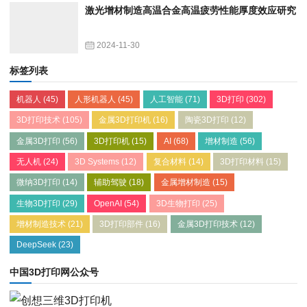
激光增材制造高温合金高温疲劳性能厚度效应研究
2024-11-30
标签列表
机器人
(45)
人形机器人
(45)
人工智能
(71)
3D打印
(302)
3D打印技术
(105)
金属3D打印机
(16)
陶瓷3D打印
(12)
金属3D打印
(56)
3D打印机
(15)
AI
(68)
增材制造
(56)
无人机
(24)
3D Systems
(12)
复合材料
(14)
3D打印材料
(15)
微纳3D打印
(14)
辅助驾驶
(18)
金属增材制造
(15)
生物3D打印
(29)
OpenAI
(54)
3D生物打印
(25)
增材制造技术
(21)
3D打印部件
(16)
金属3D打印技术
(12)
DeepSeek
(23)
中国3D打印网公众号