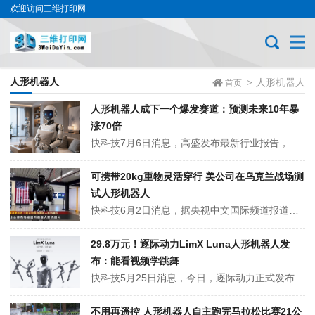
欢迎访问三维打印网
人形机器人
人形机器人
>
首页
人形机器人成下一个爆发赛道：预测未来10年暴
涨70倍
快科技7月6日消息，高盛发布最新行业报告，对人形机器人、AI底层技术做出全新预判，认为接下来十年人形机器人行业会迎来高速增长，全球出货量对比当前规模暴涨70倍。机构把机器人、自动驾驶、工业智能设备统一归为物理AI，和单纯生成文字图片的大模型相比，这类实体设备研发门槛更高。机器不光要看懂画面、听懂语言，还要处理...
可携带20kg重物灵活穿行 美公司在乌克兰战场测
试人形机器人
快科技6月2日消息，据央视中文国际频道报道，美国一家初创公司被曝在乌克兰部署人形机器人，依托战场环境积累实战数据，以谋求与美军的深度合作。据美国消费者新闻与商业频道5月30日报道，总部位于美国旧金山的初创企业——基础未来工业公司，计划在今年向乌克兰发送升级版的人形机器人，以持续进行军事用途测试。报道称，今年早...
29.8万元！逐际动力LimX Luna人形机器人发
布：能看视频学跳舞
快科技5月25日消息，今日，逐际动力正式发布全尺寸交互人形机器人LimX Luna。该产品定义商业交互人形机器人新品类，面向商业服务打造，具备个性化内容生产和持续运营能力。29.8万元！逐际动力LimX Luna人形机器人发布：能看视频学跳舞在硬件与运动控制方面，LimX Luna采用了160cm全尺寸女性形...
不用再遥控 人形机器人自主跑完马拉松比赛21公