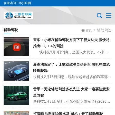
欢迎访问三维打印网
辅助驾驶
辅助驾驶
>
首页
雷军：小米在辅助驾驶方面下了很大功夫 很快将
推出L3、L4的驾驶
快科技3月9日消息，全国人大代表、小米集团创始人雷军今天接受采访时表示，小米很快会推出L3、L4驾驶。雷军在最新表态中直言，小米在辅助驾驶方面下了很大功夫，很快将推出L3、L4的驾驶。之前雷军还在采访中明确提醒大家，在使用辅助驾驶功能时必须时刻注意行车安全。他指出，目前的智能汽车技术依然高度依赖人...
最高法院定了：让辅助驾驶自动开车 司机构成危
险驾驶罪
快科技2月13日消息，现如今越来越多的汽车都提供了L2级别的智能辅助驾驶技术，不过如果依赖它而出现事故，那么司机依然是第一责任人。今天，最高人民法院首次发布道路交通安全刑事专题指导性案例。其中案例《王某群危险驾驶案》引人关注。该案例明确，车载辅助驾驶系统不能代替驾驶人成为驾驶主体，驾驶人激活车载辅助驾驶功能后...
雷军：无论辅助驾驶多么先进 大家一定要注意安
全驾驶
快科技1月3日消息，小米创始人雷军举行2026年第一场直播，在直播中雷军谈到了辅助驾驶功能。雷军表示，新版辅助驾驶HAD欢迎大家去体验，进步非常大，体验非常不错。他强调，无论辅助驾驶多么先进，多么厉害，大家一定要注意安全驾驶，人驾还是非常重要的。雷军：无论辅助驾驶多么先进 大家一定要注意安全驾驶据悉，在202...
打着盹儿连撞30米水马 司机：开了辅助驾驶