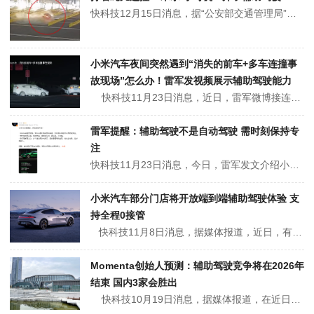
快科技12月15日消息，据“公安部交通管理局”披露的案例显示，11月24日凌晨03:50分许，沪蓉高速南京收费站出口附近突然传出一连串巨响。现场执勤民警立即前往查看，发现是一辆新能源汽车在出站时连撞了30米长的防撞水马，随后冲进收费通道并撞开了闸杆。交警调取监控和行车记录仪发现，该车在驶近出站口时速度为100...
小米汽车夜间突然遇到“消失的前车+多车连撞事
故现场”怎么办！雷军发视频展示辅助驾驶能力
快科技11月23日消息，近日，雷军微博接连发布多条视频，公布了小米HAD增强版的多项辅助驾驶能力。最新的视频展示了当夜间遇到“消失的前车+多车连撞事故现场”（夜间100km/h），小米AES将如何应对。视频中，一辆小米YU7跟随前车在夜间的高速上行驶，突然前车发现事故车辆，紧急打转...
雷军提醒：辅助驾驶不是自动驾驶 需时刻保持专
注
快科技11月23日消息，今日，雷军发文介绍小米HAD增强版升级体验。他表示，小米HAD增强版纵向加减速更舒适，旁车加塞时提前预判减速，及时跟车提速行车更舒适安全。同时，横向变道更丝滑，变道并线、借道绕行时，更丝滑、不犹豫。此外，小米HAD增强版的路况理解更充分，多车道的复杂大路口，提前看懂导航信息，优化走对路...
小米汽车部分门店将开放端到端辅助驾驶体验 支
持全程0接管
快科技11月8日消息，据媒体报道，近日，有接近小米汽车的知情人士透露，小米汽车部分门店将于本周末正式开启端到端辅助驾驶体验活动。这一功能可支持全程0接管驾驶，此前并未向用户开放。该知情人士进一步介绍，此次开放体验的门店将覆盖小米SU7和YU7两款车型。其中，YU7在辅助驾驶算力方面表...
Momenta创始人预测：辅助驾驶竞争将在2026年
结束 国内3家会胜出
快科技10月19日消息，据媒体报道，在近日世界智能网联汽车大会期间，Momenta创始人兼CEO曹旭东表示：汽车辅助驾驶竞争将在2026年结束，国内预计会有三家参与者胜出。 Momenta成立于2016年，是一家智能驾驶公司，该公司...