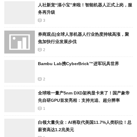
人社新宠“淄小宝”来啦！智能机器人正式上岗，服
务再升级
3
券商观点|全球人形机器人行业热度持续高涨，聚
焦加快行业发展步伐
2
Bambu Lab携Cyber​​Brick™进军玩具世界
2
全球唯一量产5nm DXD架构显卡来了！国产象帝
先自研GPU首发亮相：支持光追、超分辨率
1
白领大量失业：AI将取代美国11.7%人类职位！总
薪资高达1.2兆美元