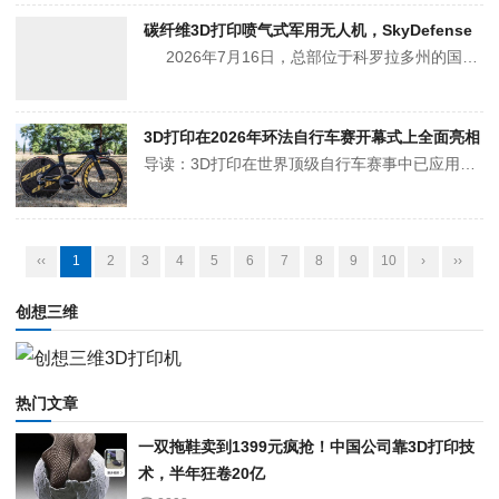
碳纤维3D打印喷气式军用无人机，SkyDefense
2026年7月16日，总部位于科罗拉多州的国防公司SkyDefense推出了一款名为CobraJet的人工智能控制垂直起降（VTOL）飞机，旨在高速探测、识别、跟踪并摧毁敌方无人机。这款自主多用途喷气式飞机的目标是应对无人系统对关键基础设施、边境、机场、军事基地和公共场所日益增长的威胁。△SkyDe...
3D打印在2026年环法自行车赛开幕式上全面亮相
导读：3D打印在世界顶级自行车赛事中已应用多年，例如车座是常见的应用之一。但增材制造在自行车运动中的渗透还远不止于此，无论是车把、变速按钮外壳，还是钛合金车座夹具，以前只在破纪录定制车上才有的东西，现在普通计时赛车上也能见到。△Tom Pidcock的Pinarello Bolide F，搭载多处3D打印定制...
‹‹
1
2
3
4
5
6
7
8
9
10
›
››
创想三维
热门文章
一双拖鞋卖到1399元疯抢！中国公司靠3D打印技
术，半年狂卷20亿