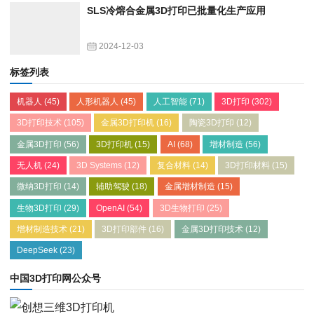
SLS冷熔合金属3D打印已批量化生产应用
2024-12-03
标签列表
机器人
(45)
人形机器人
(45)
人工智能
(71)
3D打印
(302)
3D打印技术
(105)
金属3D打印机
(16)
陶瓷3D打印
(12)
金属3D打印
(56)
3D打印机
(15)
AI
(68)
增材制造
(56)
无人机
(24)
3D Systems
(12)
复合材料
(14)
3D打印材料
(15)
微纳3D打印
(14)
辅助驾驶
(18)
金属增材制造
(15)
生物3D打印
(29)
OpenAI
(54)
3D生物打印
(25)
增材制造技术
(21)
3D打印部件
(16)
金属3D打印技术
(12)
DeepSeek
(23)
中国3D打印网公众号