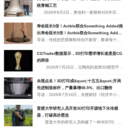
统青铜工艺
2026年8月2日，奥地利一家拥有425年历史的格拉斯迈尔钟铸造厂（Grassmayr Glockengießerei），正在用3D打印和数字工具让古老的青铜工艺活下来。该工厂于1599年在因斯布鲁克成立，由Grassmayr家族世代经营，主要为欧洲各地教堂铸造重达数吨的青铜钟。如今，材料价格...
寿命延长5倍！Actble联合Something Added推
出寿命延长5倍！Actble联合Something Added
推出3D打印模块化芭蕾舞足尖鞋
导读：传统的芭蕾舞鞋特别不耐穿，舞者每个赛季都要消耗几十双。如今，3D打印正在改写这条延续百年的规则。 2026年8月1日，由前芭蕾舞演员Sophia Lindner创立的德国舞蹈服装公司Actble，联合巴塞罗那鞋类专家Something Added，开发出一款模块化3D打印芭蕾舞足尖鞋。鞋...
CGTrader数据显示，3D打印需求增长速度是CG
的两倍
2026年7月25日，立陶宛的老牌3D模型平台CGTrader发布了基于2025年6月至2026年5月市场数据的《2026年3D市场趋势报告》。报告显示，3D打印模型的需求同比增长7.5%，而计算机图形（CG）模型需求仅增长3.7%，3D打印需求的增速约为CG的两倍。与此同时，3D打印产品的上...
央视点名！3D打印成&quot;十五五&quot;开局
先进制造标杆，产量暴增48.5%、出口翻倍
导读：2026年7月24日，央视财经《经济半小时》播出"从半年报看'十五五'开局：先进制造新动能"专题报道，3D打印设备与锂离子电池、工业机器人并列，成为上半年工业领域表现最突出的三大品类。国家统计局数据显示，2026年上半年消费级3D打印设备产量同比增长48.5%；海关总署数据则更为亮眼——1-5月出口29...
普渡大学研究人员开发3D打印开源地下水传感
器，打破高价壁垒
普渡大学的研究人员构建了一种3D打印、开源的地下水流动传感器，用于替代美国地质调查局（USGS）仅拥有少量且价格高昂的专用设备，每个单元的组装成本仅需几百美元，仅为被取代商业硬件成本的一小部分。 这项正在申请专利的设备可投入监测井中，连续运行数月甚至数年，报告地下的水流情况。这项工作由普渡大学林...