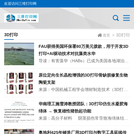
欢迎访问三维打印网
3D打印
3D打印
>
首页
FAU获得美国环保署80万美元拨款，用于开发3D
打印+AI驱动技术对抗藻类水华
导读：有害藻华（HABs）已成为美国各地湖泊、河流和沿海水域日益普遍的威胁，危及饮用水供应、水生生态系统、公众健康和当地经济。如今，佛罗里达大西洋大学的研究人员正在开发一种创新技术，有望在藻华扩散之前将其遏制。 2026年8月7日，佛罗里达大西洋大学工程与计算机科学学院已获得美国环境保护署美洲湾...
原位定向生长晶粒增强的3D打印骨缺损修复生物
陶瓷支架
来源：中国机械工程学会增材制造技术（3D打印）分会供稿人：戚书豪、连芩 供稿单位：西安交通大学精密微纳制造技术全国重点实验室 多孔磷酸钙陶瓷如羟基磷灰石（HAP）、磷酸三钙（TCP）和双相磷酸钙（BCP）等因其优异的生物活性而在骨缺损修复领域受到广泛的关注，然而磷酸钙陶瓷的机械性能较弱，高孔隙率的结...
华南理工施雪涛教授团队：3D打印仿生水凝胶海
绵体 → 恢复雄性猪勃起功能
来源：高分子材料 阴茎损伤常导致海绵体结构的迅速破坏，最终引发勃起功能障碍（ED）。由于受损组织自身的再生能力极为有限，现有药物仅能短暂改善血流动力学，无法逆转器质性结构损伤；而传统手术修复又受限于海绵体复杂的血管网络，难以实现精准重建。因此，如何同时实现结构修复与功能再生，已成为治疗阴茎损伤后ED的...
奥地利425年铸造厂用3D打印与数字工具延续传