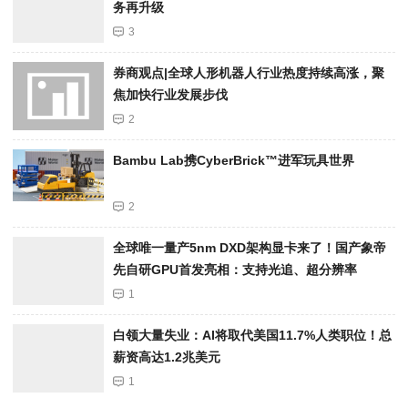
务再升级
3
券商观点|全球人形机器人行业热度持续高涨，聚
焦加快行业发展步伐
2
Bambu Lab携Cyber​​Brick™进军玩具世界
2
全球唯一量产5nm DXD架构显卡来了！国产象帝
先自研GPU首发亮相：支持光追、超分辨率
1
白领大量失业：AI将取代美国11.7%人类职位！总
薪资高达1.2兆美元
1