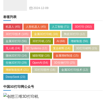
2024-12-09
标签列表
机器人
(45)
人形机器人
(45)
人工智能
(71)
3D打印
(302)
3D打印技术
(105)
金属3D打印机
(16)
陶瓷3D打印
(12)
金属3D打印
(56)
3D打印机
(15)
AI
(68)
增材制造
(56)
无人机
(24)
3D Systems
(12)
复合材料
(14)
3D打印材料
(15)
微纳3D打印
(14)
辅助驾驶
(18)
金属增材制造
(15)
生物3D打印
(29)
OpenAI
(54)
3D生物打印
(25)
增材制造技术
(21)
3D打印部件
(16)
金属3D打印技术
(12)
DeepSeek
(23)
中国3D打印网公众号