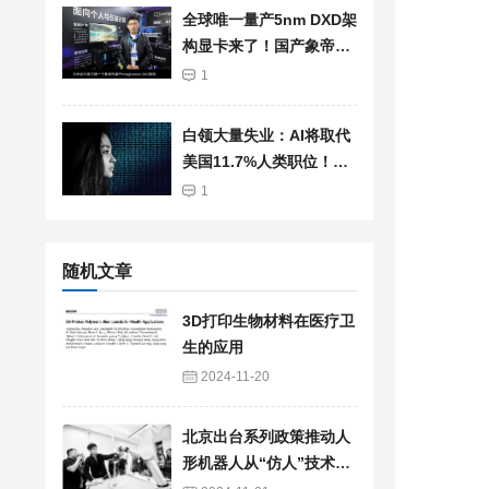
全球唯一量产5nm DXD架
构显卡来了！国产象帝先
自研GPU首发亮相：支持
1
光追、超分辨率
白领大量失业：AI将取代
美国11.7%人类职位！总
薪资高达1.2兆美元
1
随机文章
3D打印生物材料在医疗卫
生的应用
2024-11-20
北京出台系列政策推动人
形机器人从“仿人”技术向