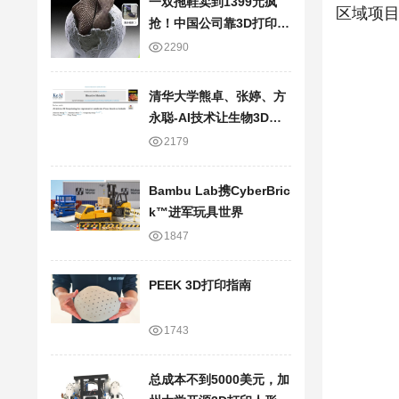
一双拖鞋卖到1399元疯
区域项
抢！中国公司靠3D打印技
术，半年狂卷20亿
2290
清华大学熊卓、张婷、方
永聪-AI技术让生物3D打
印走向临床应用
2179
Bambu Lab携Cyber​​Bric
k™进军玩具世界
1847
PEEK 3D打印指南
1743
总成本不到5000美元，加