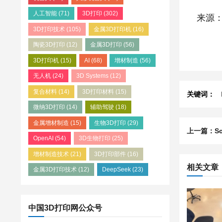
人工智能
(71)
3D打印
(302)
来源：
3D打印技术
(105)
金属3D打印机
(16)
陶瓷3D打印
(12)
金属3D打印
(56)
3D打印机
(15)
AI
(68)
增材制造
(56)
无人机
(24)
3D Systems
(12)
复合材料
(14)
3D打印材料
(15)
关键词：
微纳3D打印
(14)
辅助驾驶
(18)
金属增材制造
(15)
生物3D打印
(29)
上一篇：Sc
OpenAI
(54)
3D生物打印
(25)
增材制造技术
(21)
3D打印部件
(16)
相关文章
金属3D打印技术
(12)
DeepSeek
(23)
中国3D打印网公众号