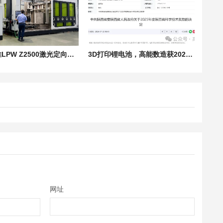
iAM3D推LPW Z2500激光定向能量沉积系统：8轴双模激光沉积系统，构建体积2米级
3D打印锂电池，高能数造获2025年度陕西省科学技术奖
网址