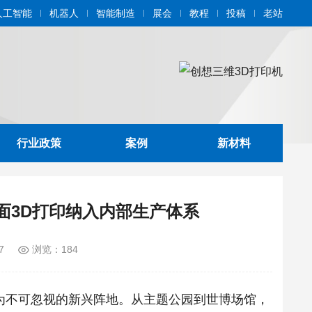
人工智能
机器人
智能制造
展会
教程
投稿
老站
行业政策
案例
新材料
将大幅面3D打印纳入内部生产体系
7
浏览：184
为不可忽视的新兴阵地。从主题公园到世博场馆，