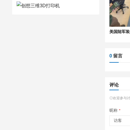
0
留言
评论
◎欢迎参与
昵称
*