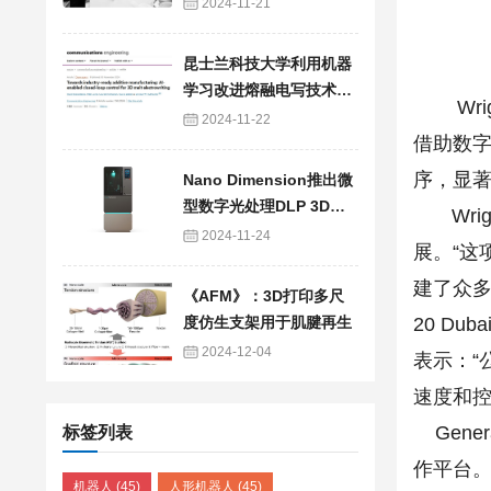
“类人”演进
2024-11-21
昆士兰科技大学利用机器
学习改进熔融电写技术，
Wrig
将实验时间从几天或几周
2024-11-22
借助数
缩短到几小时
序，显著
Nano Dimension推出微
型数字光处理DLP 3D打
Wrig
印系统Exa 250vx
2024-11-24
展。“这
建了众多大
《AFM》：3D打印多尺
20 D
度仿生支架用于肌腱再生
2024-12-04
表示：“
速度和控
Gene
标签列表
作平台
机器人
(45)
人形机器人
(45)