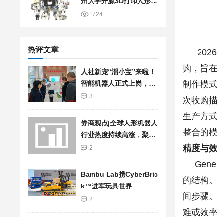
州大学开源3D打印人形机
器人
1724
热评文章
2026年
购，旨在
人社新宠“淄小宝”来啦！
制作模式
智能机器人正式上岗，服
务再升级
3
次收购描
生产方
券商观点|全球人形机器人
整合的模
行业热度持续高涨，聚焦
加快行业发展步伐
精度与
2
Gene
Bambu Lab携Cyber​​Bric
的结构。G
k™进军玩具世界
间步骤
2
难或效率