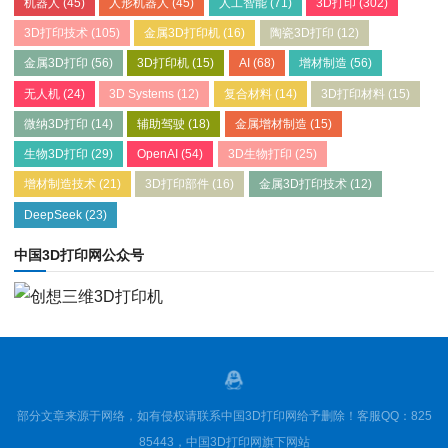
机器人
(45)
人形机器人
(45)
人工智能
(71)
3D打印
(302)
3D打印技术
(105)
金属3D打印机
(16)
陶瓷3D打印
(12)
金属3D打印
(56)
3D打印机
(15)
AI
(68)
增材制造
(56)
无人机
(24)
3D Systems
(12)
复合材料
(14)
3D打印材料
(15)
微纳3D打印
(14)
辅助驾驶
(18)
金属增材制造
(15)
生物3D打印
(29)
OpenAI
(54)
3D生物打印
(25)
增材制造技术
(21)
3D打印部件
(16)
金属3D打印技术
(12)
DeepSeek
(23)
中国3D打印网公众号
部分文章来源于网络，如有侵权请联系中国3D打印网给予删除！客服QQ：825
85443，中国3D打印网旗下网站