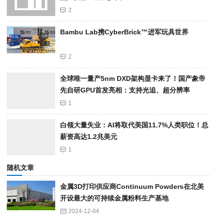
2
Bambu Lab携Cyber​​Brick™进军玩具世界
2
全球唯一量产5nm DXD架构显卡来了！国产象帝
先自研GPU首发亮相：支持光追、超分辨率
1
白领大量失业：AI将取代美国11.7%人类职位！总
薪资高达1.2兆美元
1
随机文章
金属3D打印供应商Continuum Powders在北美
开设最大的可持续金属粉料生产基地
2024-12-04