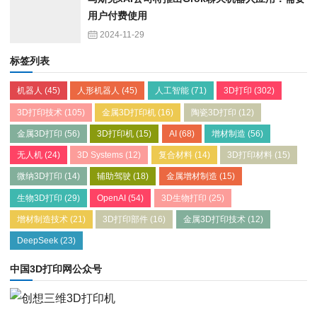
用户付费使用
2024-11-29
标签列表
机器人
(45)
人形机器人
(45)
人工智能
(71)
3D打印
(302)
3D打印技术
(105)
金属3D打印机
(16)
陶瓷3D打印
(12)
金属3D打印
(56)
3D打印机
(15)
AI
(68)
增材制造
(56)
无人机
(24)
3D Systems
(12)
复合材料
(14)
3D打印材料
(15)
微纳3D打印
(14)
辅助驾驶
(18)
金属增材制造
(15)
生物3D打印
(29)
OpenAI
(54)
3D生物打印
(25)
增材制造技术
(21)
3D打印部件
(16)
金属3D打印技术
(12)
DeepSeek
(23)
中国3D打印网公众号