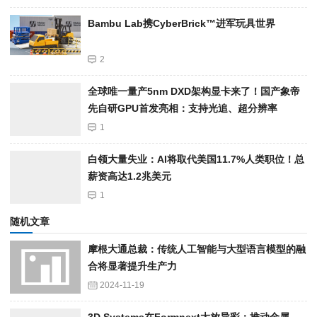
Bambu Lab携Cyber​​Brick™进军玩具世界
2
全球唯一量产5nm DXD架构显卡来了！国产象帝
先自研GPU首发亮相：支持光追、超分辨率
1
白领大量失业：AI将取代美国11.7%人类职位！总
薪资高达1.2兆美元
1
随机文章
摩根大通总裁：传统人工智能与大型语言模型的融
合将显著提升生产力
2024-11-19
3D Systems在Formnext大放异彩：推动金属、