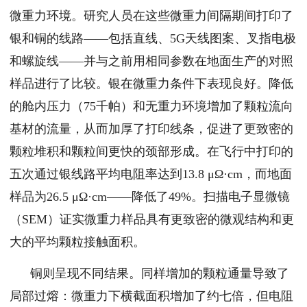
微重力环境。研究人员在这些微重力间隔期间打印了
银和铜的线路——包括直线、5G天线图案、叉指电极
和螺旋线——并与之前用相同参数在地面生产的对照
样品进行了比较。银在微重力条件下表现良好。降低
的舱内压力（75千帕）和无重力环境增加了颗粒流向
基材的流量，从而加厚了打印线条，促进了更致密的
颗粒堆积和颗粒间更快的颈部形成。在飞行中打印的
五次通过银线路平均电阻率达到13.8 μΩ·cm，而地面
样品为26.5 μΩ·cm——降低了49%。扫描电子显微镜
（SEM）证实微重力样品具有更致密的微观结构和更
大的平均颗粒接触面积。
铜则呈现不同结果。同样增加的颗粒通量导致了
局部过熔：微重力下横截面积增加了约七倍，但电阻