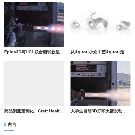
Eplus3D与UCL联合测试新型液氧异丙醇（LOX IPA）发动机
从&quot;小众工艺&quot;走向&quot;工业方法&quot;：ASTM发布陶瓷增材制造设计标准
药品剂量定制化，Craft Health制药平台开始进行肽类药物打印测试
大学生自研3D打印火箭发动机成功点火，采用铜合金再生冷却流道
0
留言