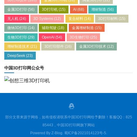
3D打印技术
(105)
金属3D打印机
(16)
陶瓷3D打印
(12)
金属3D打印
(56)
3D打印机
(15)
AI
(68)
增材制造
(56)
无人机
(24)
3D Systems
(12)
复合材料
(14)
3D打印材料
(15)
微纳3D打印
(14)
辅助驾驶
(18)
金属增材制造
(15)
生物3D打印
(29)
OpenAI
(54)
3D生物打印
(25)
增材制造技术
(21)
3D打印部件
(16)
金属3D打印技术
(12)
DeepSeek
(23)
中国3D打印网公众号
部分文章来源于网络，如有侵权请联系中国3D打印网给予删除！客服QQ：825
85443，中国3D打印网旗下网站
Powered By
Z-Blog
.
蜀ICP备2021014123号-5
.