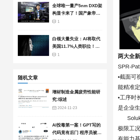
全球唯一量产5nm DXD架
构显卡来了！国产象帝先
自研GPU首发亮相：支持
1
光追、超分辨率
白领大量失业：AI将取代
美国11.7%人类职位！总
薪资高达1.2兆美元
1
两大全
SPR-Pa
•截面可
随机文章
能精准
增材制造金属疲劳性能研
•工序时
究:综述
是企业
2024-11-23
Soluk
AI投毒第一案！GPT写的
极限工况
代码竟有后门 程序员被骗
有能力