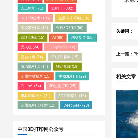
人工智能
(71)
3D打印
(302)
3D打印技术
(105)
金属3D打印机
(16)
陶瓷3D打印
(12)
金属3D打印
(56)
关键词：
3D打印机
(15)
AI
(68)
增材制造
(56)
无人机
(24)
3D Systems
(12)
复合材料
(14)
3D打印材料
(15)
微纳3D打印
(14)
辅助驾驶
(18)
相关文章
金属增材制造
(15)
生物3D打印
(29)
OpenAI
(54)
3D生物打印
(25)
增材制造技术
(21)
3D打印部件
(16)
金属3D打印技术
(12)
DeepSeek
(23)
中国3D打印网公众号