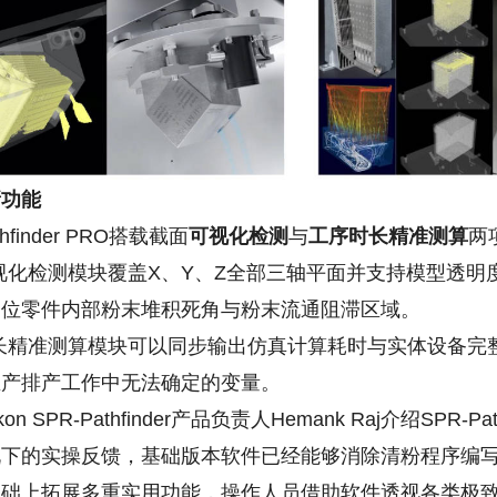
新功能
thfinder PRO搭载截面
可视化检测
与
工序时长精准测算
两
视化检测模块覆盖X、Y、Z全部三轴平面并支持模型透
定位零件内部粉末堆积死角与粉末流通阻滞区域。
长精准测算模块可以同步输出仿真计算耗时与实体设备完
生产排产工作中无法确定的变量。
on SPR-Pathfinder产品负责人Hemank Raj介绍SP
下的实操反馈，基础版本软件已经能够消除清粉程序编写阶段的重
基础上拓展多重实用功能，操作人员借助软件透视各类极