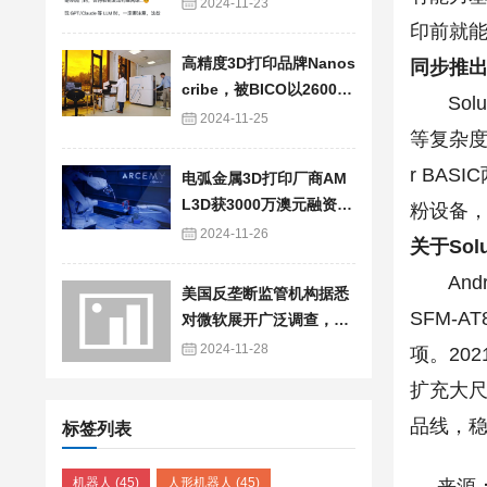
1.8万元
2024-11-23
印前就
高精度3D打印品牌Nanos
同步推
cribe，被BICO以2600万
Soluk
欧元剥离给德国LAB14
2024-11-25
等复杂度零
r BASI
电弧金属3D打印厂商AM
L3D获3000万澳元融资，
粉设备，
扩大生产规模和全球市场
2024-11-26
关于Sol
覆盖范围
Andre
美国反垄断监管机构据悉
SFM-
对微软展开广泛调查，涉
及人工智能产品等
2024-11-28
项。20
扩充大尺
品线，
标签列表
机器人
(45)
人形机器人
(45)
来源：