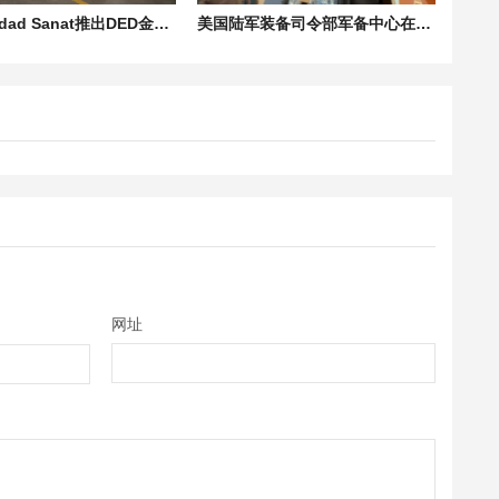
伊朗Vandad Sanat推出DED金属3D打印机P240-A，瞄准本土化制造
美国陆军装备司令部军备中心在“2026年勇敢盾牌”演习中展示远程3D打印电子设备技术
网址