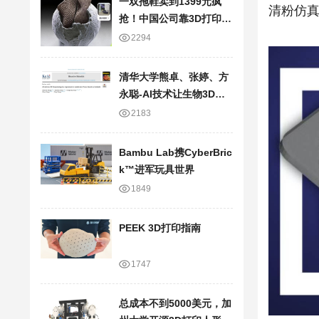
一双拖鞋卖到1399元疯
清粉仿
抢！中国公司靠3D打印技
术，半年狂卷20亿
2294
清华大学熊卓、张婷、方
永聪-AI技术让生物3D打
印走向临床应用
2183
Bambu Lab携Cyber​​Bric
k™进军玩具世界
1849
PEEK 3D打印指南
1747
总成本不到5000美元，加