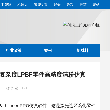
人工智能
机器人
智能制造
展会
教程
投稿
老站
行业政策
案例
新材料
，实现高复杂度LPBF零件高精度清粉仿真
5
浏览：121
thfinder PRO仿真软件，这是激光选区熔化零件