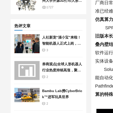
州大学开源3D打印人形机
厂商日
器人
1727
准已经
仿真算
热评文章
SPR-
旧版本
人社新宠“淄小宝”来啦！
智能机器人正式上岗，服
叠内壁
务再升级
3
软件运行
实体设
券商观点|全球人形机器人
Soluk
行业热度持续高涨，聚焦
加快行业发展步伐
能自动化
2
Pathf
Bambu Lab携Cyber​​Bric
算的特
k™进军玩具世界
2