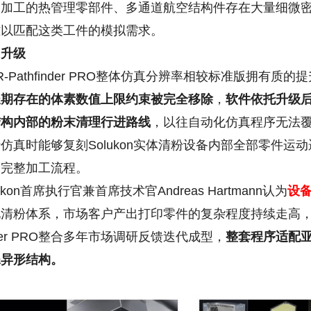
常加工的热管理零部件、多通道航空结构件存在大量细微
难以匹配这类工件的模拟需求。
力升级
Pathfinder PRO整体仿真分辨率相较标准版拥有质的
长期存在的体素数值上限约束被完全移除
，
软件依托升级
结构内部的粉末清理行进路线
，以往自动化仿真程序无法
仿真时能够复刻Solukon实体清粉设备内部全部零件
备完整加工流程。
on首席执行官兼首席技术官Andreas Hartmann认为
设
清粉体系，市场客户产出打印零件的复杂程度持续走高，
inder PRO整合多年市场调研反馈迭代成型，
整套程序适配
殊异形结构。