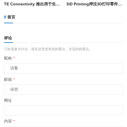
TE Connectivity 推出用于生产导管轴的自动化3D打印工艺
3iD Printing押注3D打印零件自动化后处理工序，以扩大生产规模
0
留言
评论
◎欢迎参与讨论，请在这里发表您的看法、交流您的观点。
昵称
*
邮箱
*
网址
内容
*