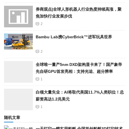
券商观点|全球人形机器人行业热度持续高涨，聚
焦加快行业发展步伐
2
Bambu Lab携Cyber​​Brick™进军玩具世界
2
全球唯一量产5nm DXD架构显卡来了！国产象帝
先自研GPU首发亮相：支持光追、超分辨率
1
白领大量失业：AI将取代美国11.7%人类职位！总
薪资高达1.2兆美元
1
随机文章
一天打印一艘实用船艇 全国首创船艇3D打印技术