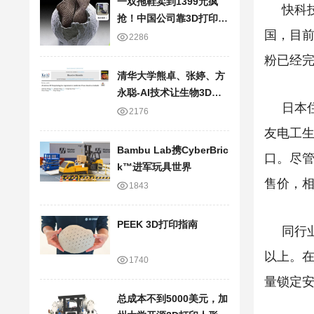
一双拖鞋卖到1399元疯
快科
抢！中国公司靠3D打印技
国，目
术，半年狂卷20亿
2286
粉已经
清华大学熊卓、张婷、方
永聪-AI技术让生物3D打
日本
印走向临床应用
2176
友电工
Bambu Lab携Cyber​​Bric
口。
尽
k™进军玩具世界
售价，
1843
PEEK 3D打印指南
同行
以上。
1740
量锁定
总成本不到5000美元，加