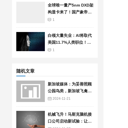
全球唯一量产5nm DXD架
构显卡来了！国产象帝先
自研GPU首发亮相：支持
1
光追、超分辨率
白领大量失业：AI将取代
美国11.7%人类职位！总
薪资高达1.2兆美元
1
随机文章
新加坡媒体：为妥善照顾
公园鸟类，新加坡飞禽公
园3款机器人明年正式“上
2024-11-21
岗”
机械飞升！马斯克脑机接
口公司启动新试验：让瘫