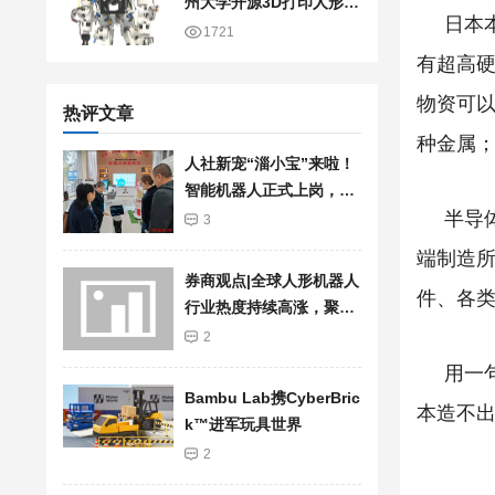
州大学开源3D打印人形机
日本
器人
1721
有超高
物资可
热评文章
种金属
人社新宠“淄小宝”来啦！
智能机器人正式上岗，服
务再升级
半导
3
端制造
券商观点|全球人形机器人
件、各
行业热度持续高涨，聚焦
加快行业发展步伐
2
用一
Bambu Lab携Cyber​​Bric
本造不
k™进军玩具世界
2