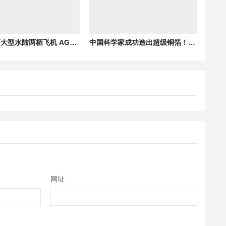
国产自研大型水陆两栖飞机 AG600鲲龙批产第四架机生产试飞成功
中国科学家成功造出超级铜箔！将减少手机充电发热
网址