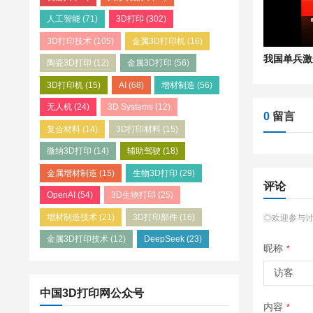
人工智能
(71)
3D打印
(302)
3D打印技术
(105)
金属3D打印机
(16)
陶瓷3D打印
(12)
金属3D打印
(56)
3D打印机
(15)
AI
(68)
增材制造
(56)
无人机
(24)
3D Systems
(12)
0
留言
复合材料
(14)
3D打印材料
(15)
微纳3D打印
(14)
辅助驾驶
(18)
金属增材制造
(15)
生物3D打印
(29)
评论
OpenAI
(54)
3D生物打印
(25)
增材制造技术
(21)
3D打印部件
(16)
◎欢迎参与
金属3D打印技术
(12)
DeepSeek
(23)
昵称
*
中国3D打印网公众号
内容
*