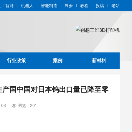
人工智能
机器人
智能制造
展会
教程
投稿
老站
行业政策
案例
新材料
生产国中国对日本钨出口量已降至零
-08
浏览：201