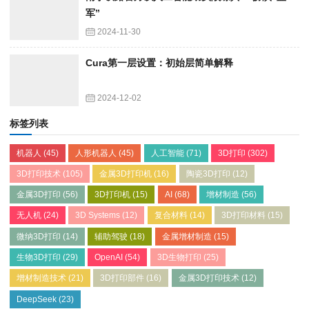
军”
2024-11-30
Cura第一层设置：初始层简单解释
2024-12-02
标签列表
机器人
(45)
人形机器人
(45)
人工智能
(71)
3D打印
(302)
3D打印技术
(105)
金属3D打印机
(16)
陶瓷3D打印
(12)
金属3D打印
(56)
3D打印机
(15)
AI
(68)
增材制造
(56)
无人机
(24)
3D Systems
(12)
复合材料
(14)
3D打印材料
(15)
微纳3D打印
(14)
辅助驾驶
(18)
金属增材制造
(15)
生物3D打印
(29)
OpenAI
(54)
3D生物打印
(25)
增材制造技术
(21)
3D打印部件
(16)
金属3D打印技术
(12)
DeepSeek
(23)