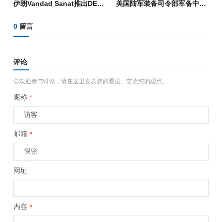
伊朗Vandad Sanat推出DED金属3D打印机P240-A，瞄准本土化制造
美国陆军装备司令部军备中心在“2026年勇敢盾牌”演习中展示远程3D打印电子设备技术
0
留言
评论
◎欢迎参与讨论，请在这里发表您的看法、交流您的观点。
昵称
*
邮箱
*
网址
内容
*