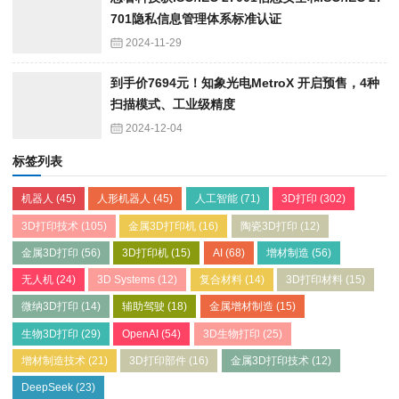
701隐私信息管理体系标准认证
2024-11-29
到手价7694元！知象光电MetroX 开启预售，4种
扫描模式、工业级精度
2024-12-04
标签列表
机器人
(45)
人形机器人
(45)
人工智能
(71)
3D打印
(302)
3D打印技术
(105)
金属3D打印机
(16)
陶瓷3D打印
(12)
金属3D打印
(56)
3D打印机
(15)
AI
(68)
增材制造
(56)
无人机
(24)
3D Systems
(12)
复合材料
(14)
3D打印材料
(15)
微纳3D打印
(14)
辅助驾驶
(18)
金属增材制造
(15)
生物3D打印
(29)
OpenAI
(54)
3D生物打印
(25)
增材制造技术
(21)
3D打印部件
(16)
金属3D打印技术
(12)
DeepSeek
(23)