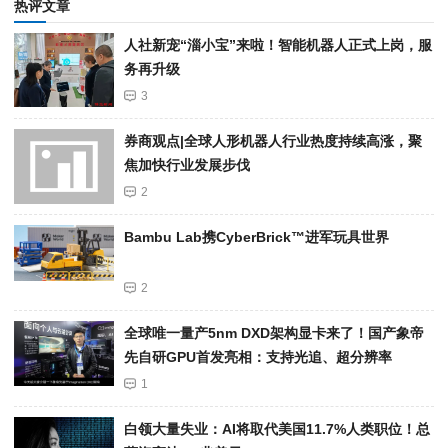
热评文章
人社新宠“淄小宝”来啦！智能机器人正式上岗，服
务再升级
3
券商观点|全球人形机器人行业热度持续高涨，聚
焦加快行业发展步伐
2
Bambu Lab携Cyber​​Brick™进军玩具世界
2
全球唯一量产5nm DXD架构显卡来了！国产象帝
先自研GPU首发亮相：支持光追、超分辨率
1
白领大量失业：AI将取代美国11.7%人类职位！总