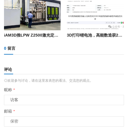
iAM3D推LPW Z2500激光定向能量沉积系统：8轴双模激光沉积系统，构建体积2米级
3D打印锂电池，高能数造获2025年度陕西省科学技术奖
0
留言
评论
◎欢迎参与讨论，请在这里发表您的看法、交流您的观点。
昵称
*
邮箱
*