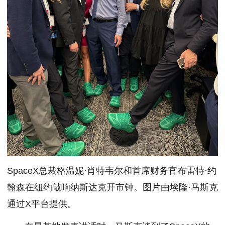
SpaceX总裁格温妮·肖特韦尔和首席财务官布雷特·约
翰森在纽约敲响纳斯达克开市钟。图片由埃隆·马斯克
通过X平台提供。