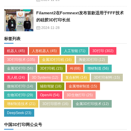
Filament2在Formnext发布首款适用于FFF技术
的硅胶3D打印长丝
2024-11-28
标签列表
机器人
(45)
人形机器人
(45)
人工智能
(71)
3D打印
(302)
3D打印技术
(105)
金属3D打印机
(16)
陶瓷3D打印
(12)
金属3D打印
(56)
3D打印机
(15)
AI
(68)
增材制造
(56)
无人机
(24)
3D Systems
(12)
复合材料
(14)
3D打印材料
(15)
微纳3D打印
(14)
辅助驾驶
(18)
金属增材制造
(15)
生物3D打印
(29)
OpenAI
(54)
3D生物打印
(25)
增材制造技术
(21)
3D打印部件
(16)
金属3D打印技术
(12)
DeepSeek
(23)
中国3D打印网公众号