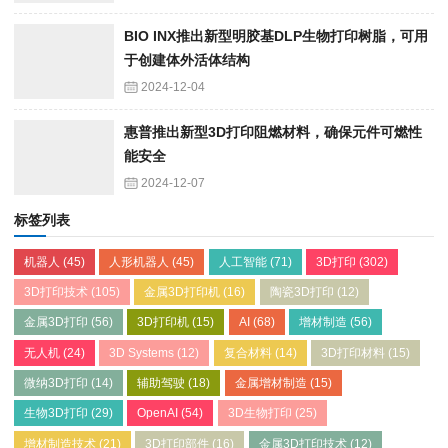
BIO INX推出新型明胶基DLP生物打印树脂，可用
于创建体外活体结构
2024-12-04
惠普推出新型3D打印阻燃材料，确保元件可燃性
能安全
2024-12-07
标签列表
机器人
(45)
人形机器人
(45)
人工智能
(71)
3D打印
(302)
3D打印技术
(105)
金属3D打印机
(16)
陶瓷3D打印
(12)
金属3D打印
(56)
3D打印机
(15)
AI
(68)
增材制造
(56)
无人机
(24)
3D Systems
(12)
复合材料
(14)
3D打印材料
(15)
微纳3D打印
(14)
辅助驾驶
(18)
金属增材制造
(15)
生物3D打印
(29)
OpenAI
(54)
3D生物打印
(25)
增材制造技术
(21)
3D打印部件
(16)
金属3D打印技术
(12)