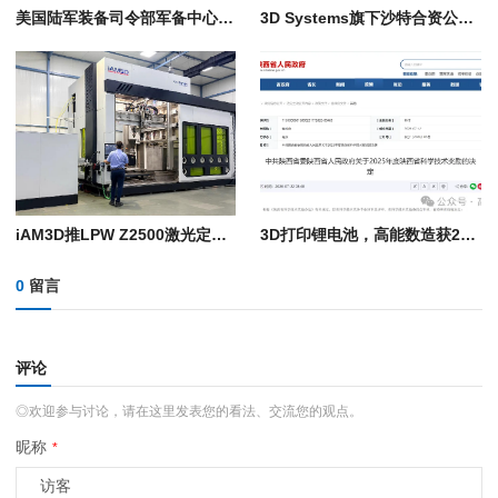
美国陆军装备司令部军备中心在“2026年勇敢盾牌”演习中展示远程3D打印电子设备技术
3D Systems旗下沙特合资公司NAMI获得军事制造许可证
iAM3D推LPW Z2500激光定向能量沉积系统：8轴双模激光沉积系统，构建体积2米级
3D打印锂电池，高能数造获2025年度陕西省科学技术奖
0
留言
评论
◎欢迎参与讨论，请在这里发表您的看法、交流您的观点。
昵称
*