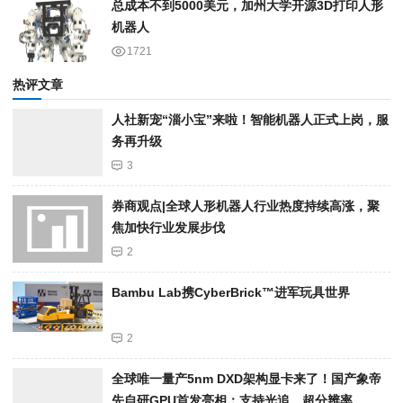
总成本不到5000美元，加州大学开源3D打印人形
机器人
1721
热评文章
人社新宠“淄小宝”来啦！智能机器人正式上岗，服
务再升级
3
券商观点|全球人形机器人行业热度持续高涨，聚
焦加快行业发展步伐
2
Bambu Lab携Cyber​​Brick™进军玩具世界
2
全球唯一量产5nm DXD架构显卡来了！国产象帝
先自研GPU首发亮相：支持光追、超分辨率