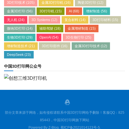
3D打印技术
(105)
金属3D打印机
(16)
陶瓷3D打印
(12)
金属3D打印
(56)
3D打印机
(15)
AI
(68)
增材制造
(56)
无人机
(24)
3D Systems
(12)
复合材料
(14)
3D打印材料
(15)
微纳3D打印
(14)
辅助驾驶
(18)
金属增材制造
(15)
生物3D打印
(29)
OpenAI
(54)
3D生物打印
(25)
增材制造技术
(21)
3D打印部件
(16)
金属3D打印技术
(12)
DeepSeek
(23)
中国3D打印网公众号
部分文章来源于网络，如有侵权请联系中国3D打印网给予删除！客服QQ：825
85443，中国3D打印网旗下网站
Powered By
Z-Blog
.
蜀ICP备2021014123号-5
.